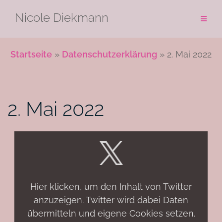
Zum
Nicole Diekmann
Inhalt
springen
Startseite
»
Datenschutzerklärung
»
2. Mai 2022
2. Mai 2022
Inhalt
von
X
anzeigen
Hier klicken, um den Inhalt von Twitter
anzuzeigen. Twitter wird dabei Daten
übermitteln und eigene Cookies setzen.