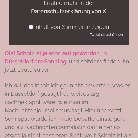
Erfahre mehr in der
Datenschutzerklärung von X
.
Inhalt von X immer anzeigen
Tweet direkt öffnen
Olaf Scholz ist ja sehr laut geworden, in
Düsseldorf am Sonntag,
und seitdem finden ihn
jetzt Leute super.
Ich will das inhaltlich gar nicht bewerten, was er
in Düsseldorf gesagt hat, weil es arg
nachgeklappt wäre, wie man im
Nachrichtenjournalismus sagt. Hier übersetzt:
Sehr spät würde ich in die Debatte einsteigen,
und als Nachrichtenjournalistin darf einer so
etwas ja nicht passieren. Spät, weil: Scholz ist als