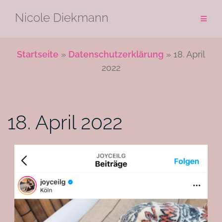
Zum
Nicole Diekmann
Inhalt
springen
Startseite
»
Datenschutzerklärung
»
18. April
2022
18. April 2022