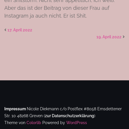
ein Shitstorm. Nicht sehr appetitlich, ich weiß.
Aber das ist der Beitrag von dieser Frau auf
Instagram ja auch nicht. Er ist Shit.
17. April 2022
19. April 2022
Impressum
Nicole Diekmann
c/o Postflex #8058
Emsdettener
Str. 10
48268 Greven
(
zur Datenschutzerklärung
)
Theme von
Colorlib
Powered by
WordPress