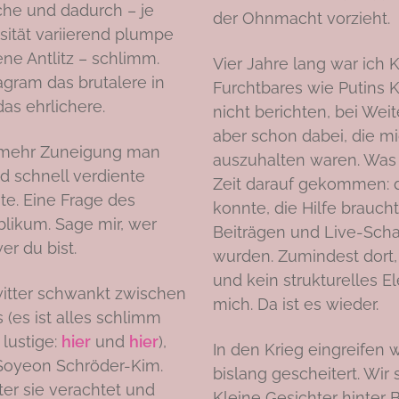
che und dadurch – je
der Ohnmacht vorzieht.
sität variierend plumpe
e Antlitz – schlimm.
Vier Jahre lang war ich 
agram das brutalere in
Furchtbares wie Putins 
das ehrlichere.
nicht berichten, bei Wei
aber schon dabei, die m
el mehr Zuneigung man
auszuhalten waren. Was g
nd schnell verdiente
Zeit darauf gekommen: 
nte. Eine Frage des
konnte, die Hilfe brauc
blikum. Sage mir, wer
Beiträgen und Live-Sch
er du bist.
wurden. Zumindest dort,
und kein strukturelles El
witter schwankt zwischen
mich. Da ist es wieder.
(es ist alles schlimm
lustige:
hier
und
hier
),
In den Krieg eingreifen w
 Soyeon Schröder-Kim.
bislang gescheitert. Wir
er sie verachtet und
Kleine Gesichter hinter 