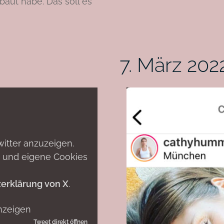
baut habe. Das soll es
7. März 202
witter anzuzeigen.
n und eigene Cookies
erklärung von X
.
nzeigen
Tweet direkt öffnen