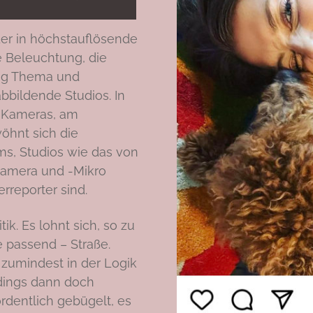
er in höchstauflösende
e Beleuchtung, die
tig Thema und
bildende Studios. In
r Kameras, am
öhnt sich die
s, Studios wie das von
kamera und -Mikro
rreporter sind.
tik. Es lohnt sich, so zu
e passend – Straße.
– zumindest in der Logik
dings dann doch
rdentlich gebügelt, es