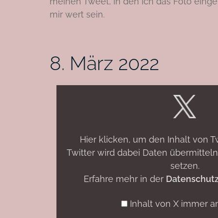
meinen Tweet, in den ich das Foto einge
mir wert sein.
8. März 2022
Inhalt
von
X
anzeigen
Hier klicken, um den Inhalt von T
Twitter wird dabei Daten übermittel
setzen.
Erfahre mehr in der
Datenschutz
Inhalt von X immer a