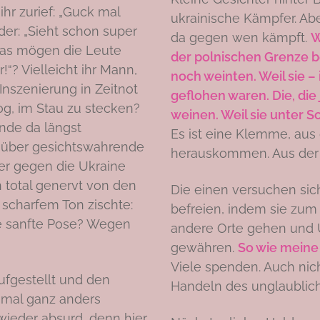
ihr zurief: „Guck mal
ukrainische Kämpfer. Abe
der: „Sieht schon super
da gegen wen kämpft.
W
, das mögen die Leute
der polnischen Grenze be
“? Vielleicht ihr Mann,
noch weinten. Weil sie –
Inszenierung in Zeitnot
geflohen waren. Die, di
og, im Stau zu stecken?
weinen. Weil sie unter S
nde da längst
Es ist eine Klemme, aus
 über gesichtswahrende
herauskommen. Aus der 
er gegen die Ukraine
 total genervt von den
Die einen versuchen si
scharfem Ton zischte:
befreien, indem sie zum
die sanfte Pose? Wegen
andere Orte gehen und 
gewähren.
So wie meine
Viele spenden. Auch ni
aufgestellt und den
Handeln des unglaublich
h mal ganz anders
wieder absurd, denn hier