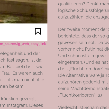
qualifizieren? Denkt man
logische Schlussfolger
aufzuzählen, die anzugr
Der zweite Moment der S
berichtete, dass der so 
gewesen sein soll. Da wa
m_source=ig_web_copy_link
vorher nicht. Putin hat d
 Gelegenheit und der
Und schon ist ein gewis
ch fast sagen, ist da:
eingetreten. (Und es ha
um Beispiel das – wie
dass „Fluchtkorridore“ n
 Frau. Es waren auch
Die Alternative wäre ja 
s, als man nicht alles
aufzuhören gedenkt mit s
mmen bekam.
seine Machtdemonstrati
„Fluchtkorridoren“ ja.)
rücklich gezeigt,
am Instagram. Dieses
Vielleicht ist Scham da