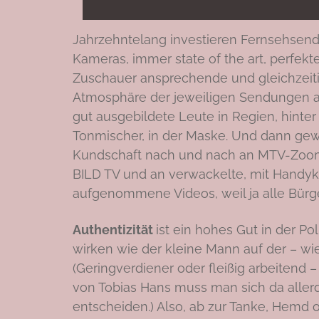
Jahrzehntelang investieren Fernsehsend
Kameras, immer state of the art, perfekt
Zuschauer ansprechende und gleichzei
Atmosphäre der jeweiligen Sendungen ab
gut ausgebildete Leute in Regien, hinte
Tonmischer, in der Maske. Und dann gew
Kundschaft nach und nach an MTV-Zoom
BILD TV und an verwackelte, mit Handy
aufgenommene Videos, weil ja alle Bürge
Authentizität
ist ein hohes Gut in der Poli
wirken wie der kleine Mann auf der – wi
(Geringverdiener oder fleißig arbeitend 
von Tobias Hans muss man sich da aller
entscheiden.) Also, ab zur Tanke, Hemd o