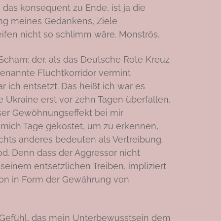
 das konsequent zu Ende, ist ja die
ung meines Gedankens, Ziele
eifen nicht so schlimm wäre. Monströs.
cham: der, als das Deutsche Rote Kreuz
genannte Fluchtkorridor vermint
r ich entsetzt. Das heißt ich war es
ie Ukraine erst vor zehn Tagen überfallen.
ser Gewöhnungseffekt bei mir
t mich Tage gekostet, um zu erkennen,
ichts anderes bedeuten als Vertreibung.
Tod. Denn dass der Aggressor nicht
einem entsetzlichen Treiben, impliziert
on in Form der Gewährung von
s Gefühl, das mein Unterbewusstsein dem