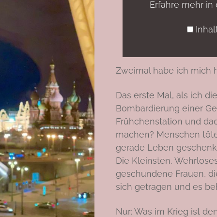
Erfahre mehr in
Inha
Zweimal habe ich mich h
Das erste Mal, als ich d
Bombardierung einer Gebu
Frühchenstation und da
machen? Menschen töten,
gerade Leben geschenk
Die Kleinsten, Wehrlose
geschundene Frauen, di
sich getragen und es beh
Nur: Was im Krieg ist den