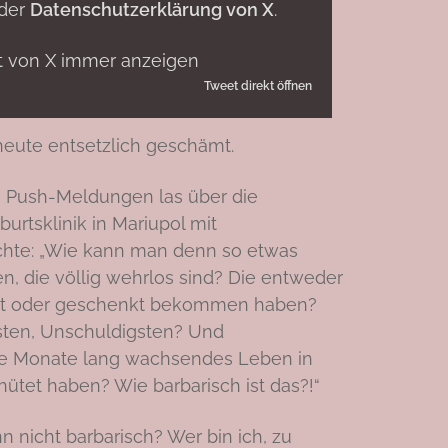
 der
Datenschutzerklärung von X
.
lt von X immer anzeigen
Tweet direkt öffnen
eute entsetzlich geschämt.
ie Push-Meldungen las über die
rtsklinik in Mariupol mit
chte: „Wie kann man denn so etwas
 die völlig wehrlos sind? Die entweder
t oder geschenkt bekommen haben?
sten, Unschuldigsten? Und
e Monate lang wachsendes Leben in
ütet haben? Wie barbarisch ist das?!“
n nicht barbarisch? Wer bin ich, zu